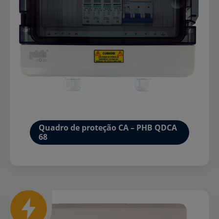
Quadro de proteção CA – PHB QDCA
68
Mais detalhes