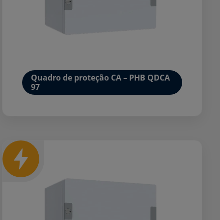
Quadro de proteção CA – PHB QDCA
97
Mais detalhes