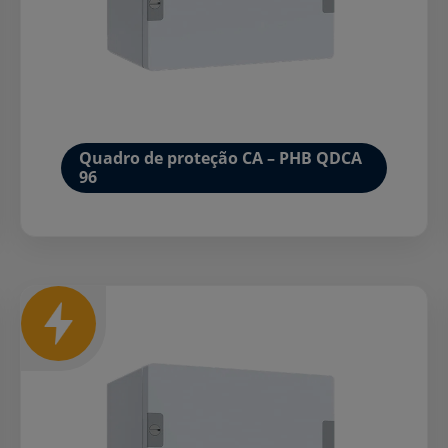
Quadro de proteção CA – PHB QDCA
96
Mais detalhes