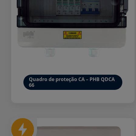
Quadro de proteção CA – PHB QDCA
66
Mais detalhes