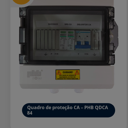
Quadro de proteção CA – PHB QDCA
84
Mais detalhes