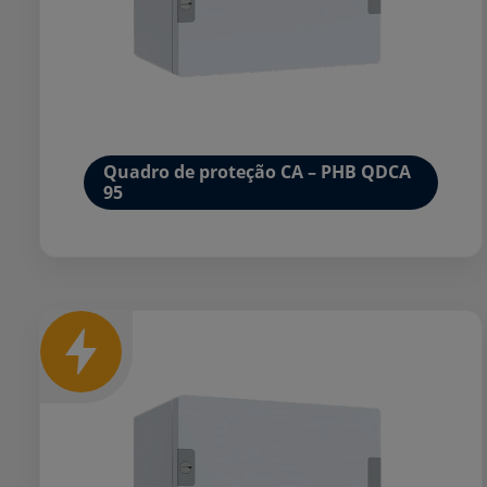
Quadro de proteção CA – PHB QDCA
95
Mais detalhes