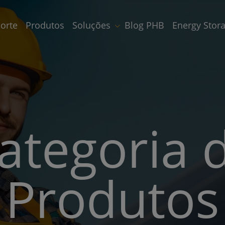
orte
Produtos
Soluções
Blog PHB
Energy Stor
ategoria 
Produtos