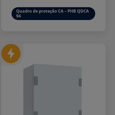
Quadro de proteção CA – PHB QDCA
94
Mais detalhes