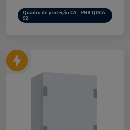
Quadro de proteção CA – PHB QDCA
92
Mais detalhes