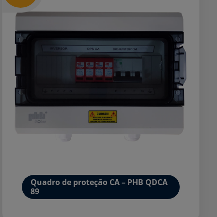
Quadro de proteção CA – PHB QDCA
89
Mais detalhes