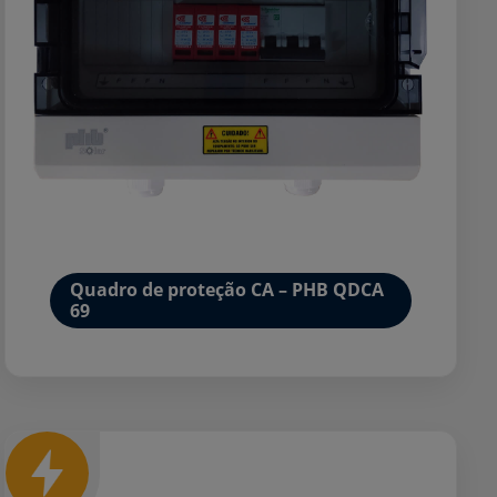
Quadro de proteção CA – PHB QDCA
69
Mais detalhes