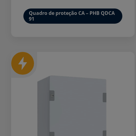
Quadro de proteção CA – PHB QDCA
91
Mais detalhes