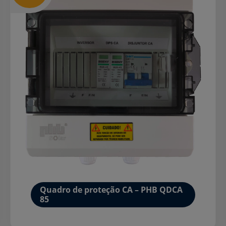
Quadro de proteção CA – PHB QDCA
85
Mais detalhes