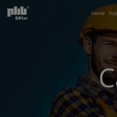
Home
Sup
C