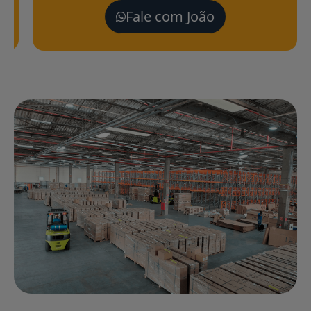
Fale com João
Fa