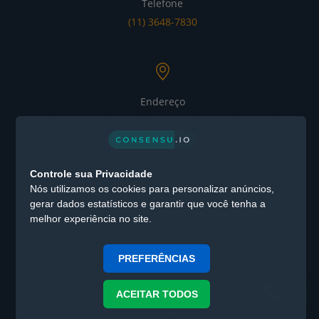
Telefone
(11) 3648-7830
Endereço
Alameda Xingu nº 1076 – Alphaville Industrial CEP: 06455-
030 - Barueri / SP
CEP: 06455-030 -
Controle sua Privacidade
Barueri / SP
Nós utilizamos os cookies para personalizar anúncios,
gerar dados estatísticos e garantir que você tenha a
melhor experiência no site.
PREFERÊNCIAS
ACEITAR TODOS
© PHB Solar. All Rights Reserved.