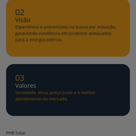
02
Visão
Experiência e pioneirismo na busca por inovação,
garantindo excelência em produtos adequados
para a energia elétrica.
03
Valores
Seriedade, ética, preço justo e o melhor
atendimento do mercado.
PHB Solar