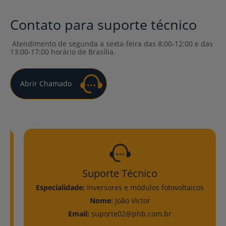
Conheça nosso portfólio completo
Contato para suporte técnico
Atendimento de segunda a sexta-feira das 8:00-12:00 e das
13:00-17:00 horário de Brasília.
Abrir Chamado
Confira todas as soluções
Suporte Técnico
Sup
de:
Inversores e módulos fotovoltaicos
Especialidade:
Inve
Nome:
João Victor
Nom
ail:
suporte02@phb.com.br
Email:
su