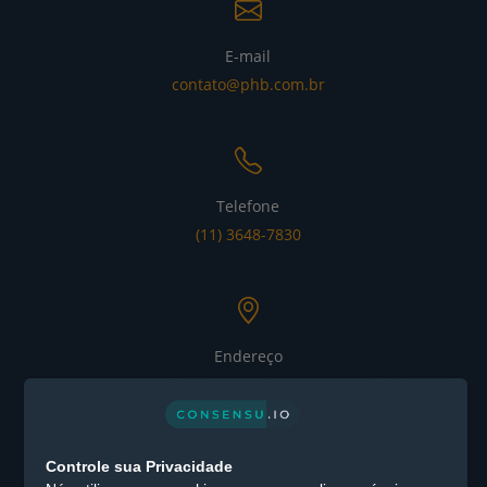
E-mail
contato@phb.com.br
Telefone
(11) 3648-7830
Endereço
Alameda Xingu nº 1076 – Alphaville Industrial CEP: 06455-
030 - Barueri / SP
CEP: 06455-030 -
Controle sua Privacidade
Barueri / SP