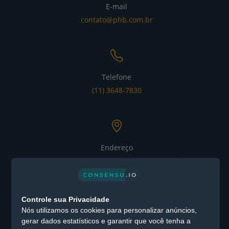
E-mail
contato@phb.com.br
Telefone
(11) 3648-7830
Endereço
Alameda Xingu nº 1076 – Alphaville Industrial CEP: 06455-
030 - Barueri / SP
CEP: 06455-030 -
Controle sua Privacidade
Barueri / SP
Nós utilizamos os cookies para personalizar anúncios,
gerar dados estatísticos e garantir que você tenha a