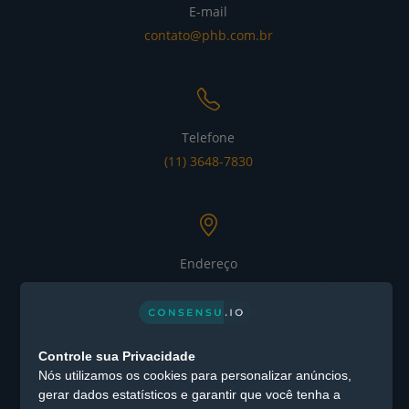
E-mail
contato@phb.com.br
Telefone
(11) 3648-7830
Endereço
Alameda Xingu nº 1076 – Alphaville Industrial CEP: 06455-
030 - Barueri / SP
CEP: 06455-030 -
Controle sua Privacidade
Barueri / SP
Nós utilizamos os cookies para personalizar anúncios,
gerar dados estatísticos e garantir que você tenha a