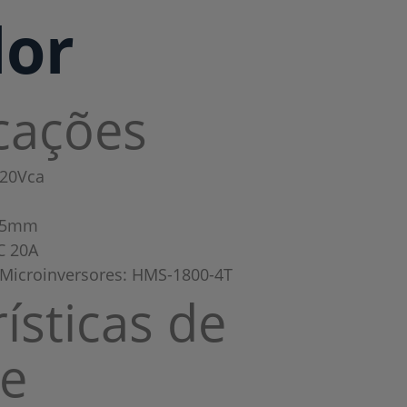
or
icações
220Vca
 95mm
C 20A
 Microinversores: HMS-1800-4T
ísticas de
e