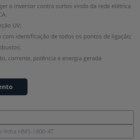
er o inversor contra surtos vindo da rede elétrica
CA.
eção UV;
 com identificação de todos os pontos de ligação;
obustos;
ão, corrente, potência e energia gerada
ento
o linha HMS-1800-4T