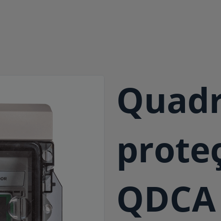
Quadr
prote
QDCA 