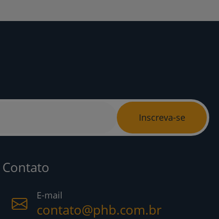
Inscreva-se
Contato
E-mail
contato@phb.com.br