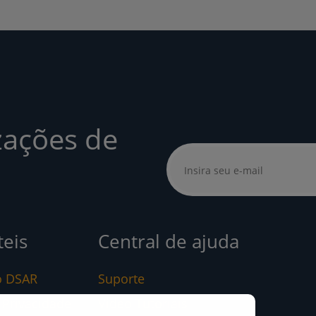
zações de
teis
Central de ajuda
o DSAR
Suporte
e Privacidade
Video Tutoriais