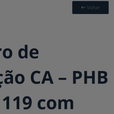
Voltar
o de
ção CA – PHB
119 com