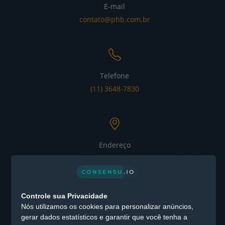
E-mail
contato@phb.com.br
Telefone
(11) 3648-7830
Endereço
Alameda Xingu nº 1076 – Alphaville Industrial CEP: 06455-
030 - Barueri / SP
CEP: 06455-030 -
Controle sua Privacidade
Barueri / SP
Nós utilizamos os cookies para personalizar anúncios,
gerar dados estatísticos e garantir que você tenha a