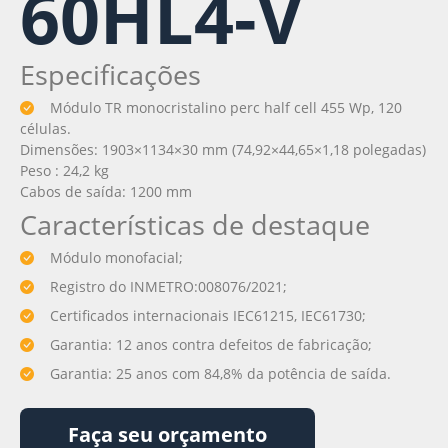
60HL4-V
Especificações
Módulo TR monocristalino perc half cell 455 Wp, 120
células.
Dimensões: 1903×1134×30 mm (74,92×44,65×1,18 polegadas)
Peso : 24,2 kg
Cabos de saída: 1200 mm
Características de destaque
Módulo monofacial;
Registro do INMETRO:008076/2021;
Certificados internacionais IEC61215, IEC61730;
Garantia: 12 anos contra defeitos de fabricação;
Garantia: 25 anos com 84,8% da potência de saída.
Faça seu orçamento