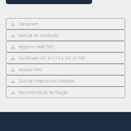
Datasheet
Manual de instalação
Registro INMETRO
Certificado IEC 61215 e IEC 61730
Arquivo PAN
Guia de limpeza dos módulos
Recomendação de fixação