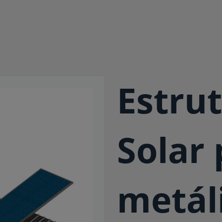
Estru
Solar
metál