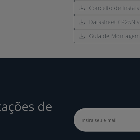
Conceito de instal
Datasheet CR25N v
Guia de Montagem 
zações de