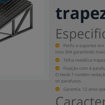
trape
Especif
Perfis e suportes em
inox 304 garantindo maio
Telha metálica trapez
Fixação com 4 parafu
O Hook 7 contém vedação 
os parafusos.
Garantia: 12 anos (pa
Caracter