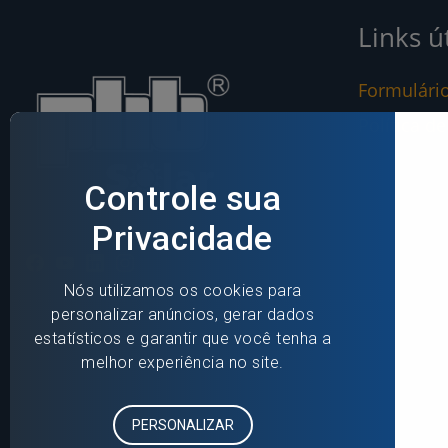
Links ú
Formulári
Política d