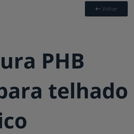
Voltar
tura PHB
 para telhado
ico