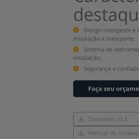
destaqu
Design inteligente e 
instalação e transporte;
Sistema de aterrament
instalação;
Segurança e confiabil
Faça seu orçam
Datasheet v2.3
Manual de instalaç