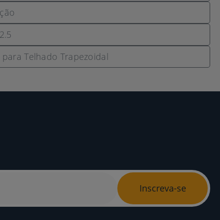
ação
2.5
para Telhado Trapezoidal
Inscreva-se