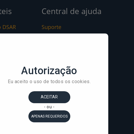
teis
Central de ajuda
o DSAR
Suporte
e Privacidade
Video Tutoriais