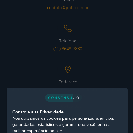
contato@phb.com.br
Telefone
(11) 3648-7830
Endereço
Alameda Xingu nº 1076 – Alphaville Industrial CEP: 06455-
030 - Barueri / SP
CEP: 06455-030 -
Controle sua Privacidade
Barueri / SP
Nós utilizamos os cookies para personalizar anúncios,
gerar dados estatísticos e garantir que você tenha a
melhor experiência no site.