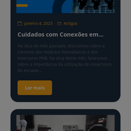
janeiro 4, 2023
Artigos
Cuidados com Conexões em
Sistemas Fotovoltaicos
Na dica do mês passado, discutimos sobre a
corrente dos módulos fotovoltaicos e dos
inversores PHB. Na dica deste mês, falaremos
sobre a importância da utilização de conectores
de encaixe...
Ler mais