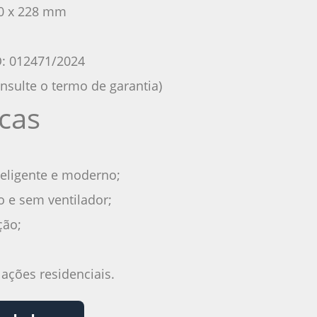
60 x 228 mm
: 012471/2024
onsulte o termo de garantia)
icas
teligente e moderno;
o e sem ventilador;
ção;
ações residenciais.