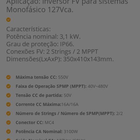
Aplicação: Inversor FV para sistemas
Monofásico 127Vca.
Características:
Potência nominal: 3,1 kW.
Grau de proteção: IP66.
Conexões FV: 2 Strings / 2 MPPT
Dimensões(LxAxP): 350x410x143mm.
Máxima tensão CC:
550V
Faixa de Operação SPMP (MPPT):
40V~480V
Tensão CC de partida:
50V
Corrente CC Máxima:
16A/16A
Número de Strings / Número de SPMP(MPPT):
2/2
Conector CC:
MC4
Potência CA Nominal:
3100W