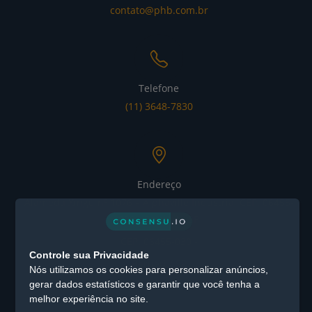
contato@phb.com.br
Telefone
(11) 3648-7830
Endereço
Alameda Xingu nº 1076 – Alphaville Industrial CEP: 06455-
030 - Barueri / SP
CEP: 06455-030 -
Controle sua Privacidade
Barueri / SP
Nós utilizamos os cookies para personalizar anúncios,
gerar dados estatísticos e garantir que você tenha a
melhor experiência no site.