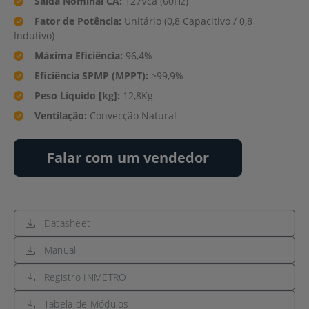
Saída Nominal CA:
127Vca (60Hz)
Fator de Potência:
Unitário (0,8 Capacitivo / 0,8
Indutivo)
Máxima Eficiência:
96,4%
Eficiência SPMP (MPPT):
>99,9%
Peso Líquido [kg]:
12,8Kg
Ventilação:
Convecção Natural
Falar com um vendedor
Datasheet
Manual
Registro INMETRO
Tabela de Módulos