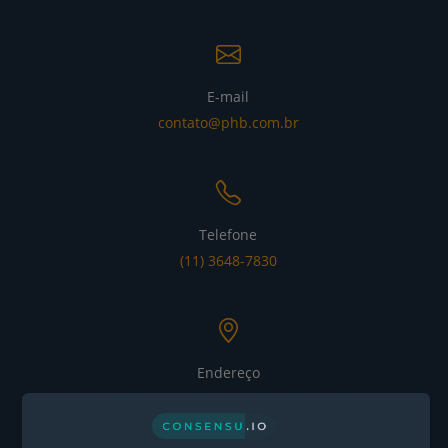
E-mail
contato@phb.com.br
Telefone
(11) 3648-7830
Endereço
Alameda Xingu nº 1076 – Alphaville Industrial CEP: 06455-
030 - Barueri / SP