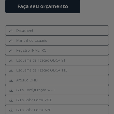
Faça seu orçamento
Datasheet
Manual do Usuário
Registro INMETRO
Esquema de ligação QDCA 91
Esquema de ligação QDCA 113
Arquivo OND
Guia Configuração Wi-Fi
Guia Solar Portal WEB
Guia Solar Portal APP