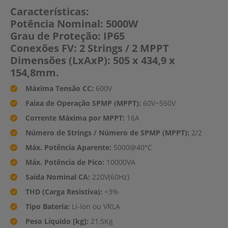
Características:
Potência Nominal: 5000W
Grau de Proteção: IP65
Conexões FV: 2 Strings / 2 MPPT
Dimensões (LxAxP): 505 x 434,9 x
154,8mm.
Máxima Tensão CC:
600V
Faixa de Operação SPMP (MPPT):
60V~550V
Corrente Máxima por MPPT:
16A
Número de Strings / Número de SPMP (MPPT):
2/2
Máx. Potência Aparente:
5000@40°C
Máx. Potência de Pico:
10000VA
Saída Nominal CA:
220V(60Hz)
THD (Carga Resistiva):
<3%
Tipo Bateria:
Li-íon ou VRLA
Peso Líquido [kg]:
21,5Kg