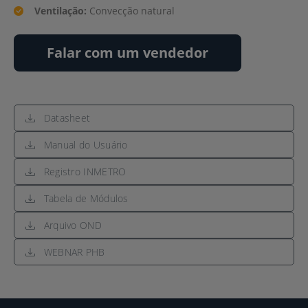
Ventilação:
Convecção natural
Falar com um vendedor
Datasheet
Manual do Usuário
Registro INMETRO
Tabela de Módulos
Arquivo OND
WEBNAR PHB