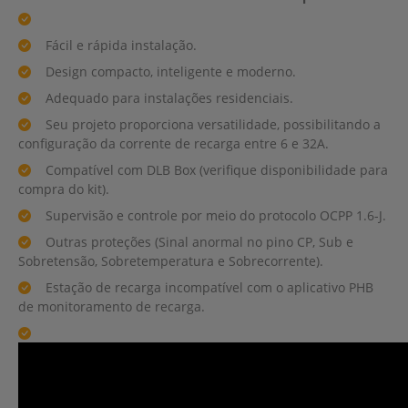
Fácil e rápida instalação.
Design compacto, inteligente e moderno.
Adequado para instalações residenciais.
Seu projeto proporciona versatilidade, possibilitando a
configuração da corrente de recarga entre 6 e 32A.
Compatível com DLB Box (verifique disponibilidade para
compra do kit).
Supervisão e controle por meio do protocolo OCPP 1.6-J.
Outras proteções (Sinal anormal no pino CP, Sub e
Sobretensão, Sobretemperatura e Sobrecorrente).
Estação de recarga incompatível com o aplicativo PHB
de monitoramento de recarga.